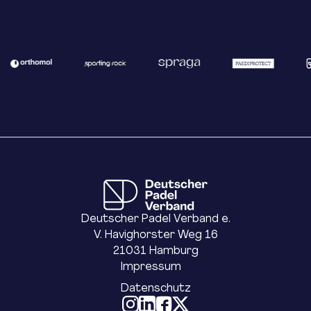
für Tennis an der Sporthochschule Köln
Nationaltrainer der Senioren (Herren) seit 2024
Yannik Mann – Trainer Seniorinnen
Ausgebildeter Padel A-Trainer Head Coach
Deutscher Padel Verband & Hello Padel
Academy Nationaltrainer Seniorinnen (Damen)
seit 2024, zuvor Assistenztrainer -
Gemeinsam führen Johannes Lindmeyer und
Yannik Mann die Kaderzusammenstellung und
sind verantwortlich für Sichtungen und die
Vorbereitung auf internationale Wettkämpfe.
Deutscher Padel Verband e.
V. Havighorster Weg 16
21031 Hamburg
Impressum
Datenschutz