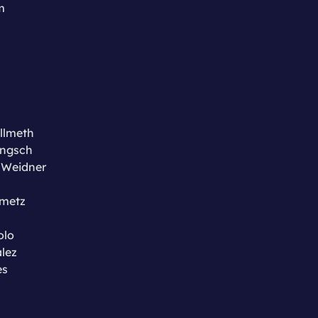
mm
llmeth
engsch
 Weidner
mmetz
olo
lez
es