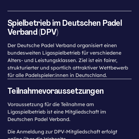
hatten sich bis dahin folgende Teams
qualifiziert: Damen: Condor Hamburg, Füchse
Berlin Herren: Geretsried, Köln-West, Weyhe,
Spielbetrieb im Deutschen Padel
Füchse Berlin Ü30: Grötzingen, Espelkamp,
Verband (DPV)
Condor Hamburg, Idstein Ü40: Espelkamp,
Cuxhaven, Condor Hamburg Ü50: Köln-West,
Der Deutsche Padel Verband organisiert einen
Weyhe, Füchse Berlin
bundesweiten Ligaspielbetrieb für verschiedene
Alters- und Leistungsklassen. Ziel ist ein fairer,
strukturierter und sportlich attraktiver Wettbewerb
für alle Padelspieler:innen in Deutschland.
Teilnahmevoraussetzungen
Voraussetzung für die Teilnahme am
Ligaspielbetrieb ist eine Mitgliedschaft im
Deutschen Padel Verband.
Die Anmeldung zur DPV-Mitgliedschaft erfolgt
online über die Webseite